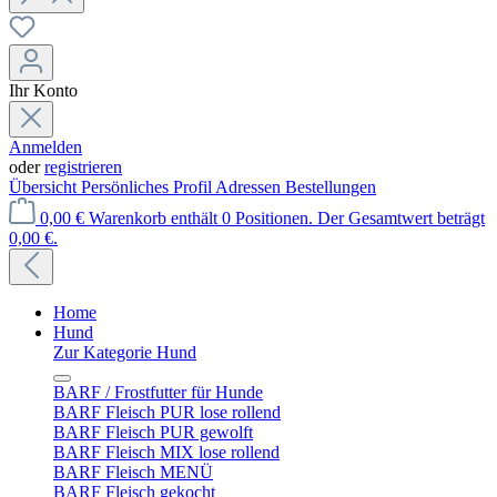
Ihr Konto
Anmelden
oder
registrieren
Übersicht
Persönliches Profil
Adressen
Bestellungen
0,00 €
Warenkorb enthält 0 Positionen. Der Gesamtwert beträgt
0,00 €.
Home
Hund
Zur Kategorie Hund
BARF / Frostfutter für Hunde
BARF Fleisch PUR lose rollend
BARF Fleisch PUR gewolft
BARF Fleisch MIX lose rollend
BARF Fleisch MENÜ
BARF Fleisch gekocht