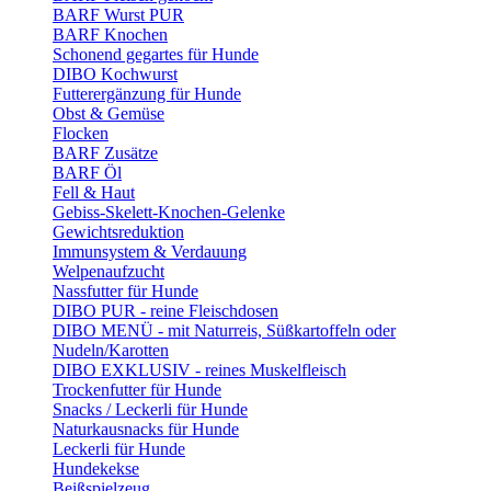
BARF Wurst PUR
BARF Knochen
Schonend gegartes für Hunde
DIBO Kochwurst
Futterergänzung für Hunde
Obst & Gemüse
Flocken
BARF Zusätze
BARF Öl
Fell & Haut
Gebiss-Skelett-Knochen-Gelenke
Gewichtsreduktion
Immunsystem & Verdauung
Welpenaufzucht
Nassfutter für Hunde
DIBO PUR - reine Fleischdosen
DIBO MENÜ - mit Naturreis, Süßkartoffeln oder
Nudeln/Karotten
DIBO EXKLUSIV - reines Muskelfleisch
Trockenfutter für Hunde
Snacks / Leckerli für Hunde
Naturkausnacks für Hunde
Leckerli für Hunde
Hundekekse
Beißspielzeug