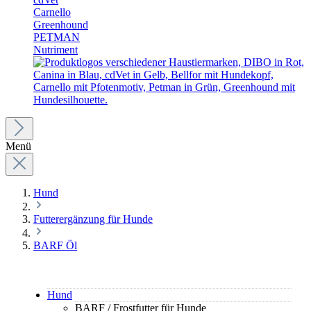
Carnello
Greenhound
PETMAN
Nutriment
Menü
Hund
Futterergänzung für Hunde
BARF Öl
Hund
BARF / Frostfutter für Hunde