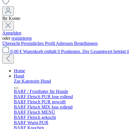
Ihr Konto
Anmelden
oder
registrieren
Übersicht
Persönliches Profil
Adressen
Bestellungen
0,00 €
Warenkorb enthält 0 Positionen. Der Gesamtwert beträgt 0
Home
Hund
Zur Kategorie Hund
BARF / Frostfutter für Hunde
BARF Fleisch PUR lose rollend
BARF Fleisch PUR gewolft
BARF Fleisch MIX lose rollend
BARF Fleisch MENÜ
BARF Fleisch gekocht
BARF Wurst PUR
BARF Knochen