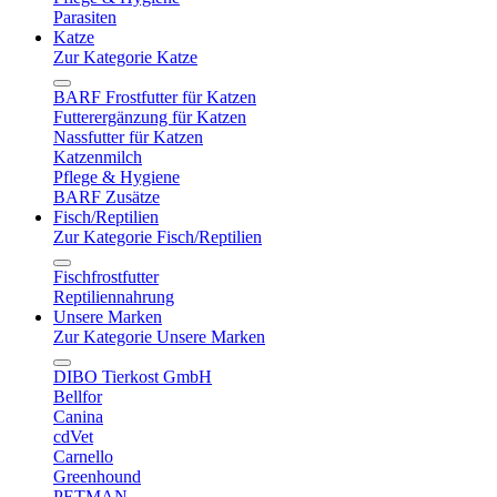
Parasiten
Katze
Zur Kategorie Katze
BARF Frostfutter für Katzen
Futterergänzung für Katzen
Nassfutter für Katzen
Katzenmilch
Pflege & Hygiene
BARF Zusätze
Fisch/Reptilien
Zur Kategorie Fisch/Reptilien
Fischfrostfutter
Reptiliennahrung
Unsere Marken
Zur Kategorie Unsere Marken
DIBO Tierkost GmbH
Bellfor
Canina
cdVet
Carnello
Greenhound
PETMAN