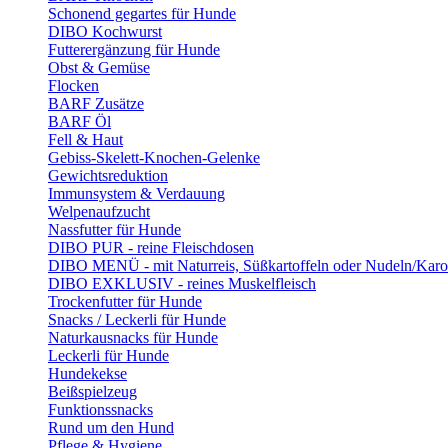
Schonend gegartes für Hunde
DIBO Kochwurst
Futterergänzung für Hunde
Obst & Gemüse
Flocken
BARF Zusätze
BARF Öl
Fell & Haut
Gebiss-Skelett-Knochen-Gelenke
Gewichtsreduktion
Immunsystem & Verdauung
Welpenaufzucht
Nassfutter für Hunde
DIBO PUR - reine Fleischdosen
DIBO MENÜ - mit Naturreis, Süßkartoffeln oder Nudeln/Karo
DIBO EXKLUSIV - reines Muskelfleisch
Trockenfutter für Hunde
Snacks / Leckerli für Hunde
Naturkausnacks für Hunde
Leckerli für Hunde
Hundekekse
Beißspielzeug
Funktionssnacks
Rund um den Hund
Pflege & Hygiene