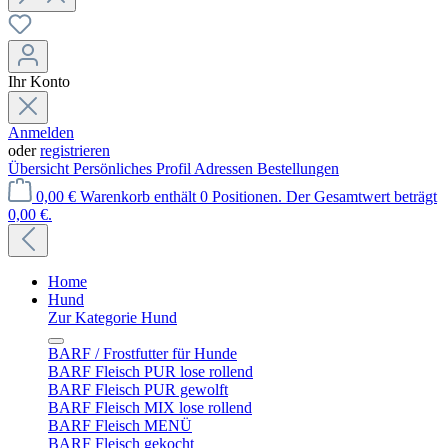
Ihr Konto
Anmelden
oder
registrieren
Übersicht
Persönliches Profil
Adressen
Bestellungen
0,00 €
Warenkorb enthält 0 Positionen. Der Gesamtwert beträgt
0,00 €.
Home
Hund
Zur Kategorie Hund
BARF / Frostfutter für Hunde
BARF Fleisch PUR lose rollend
BARF Fleisch PUR gewolft
BARF Fleisch MIX lose rollend
BARF Fleisch MENÜ
BARF Fleisch gekocht