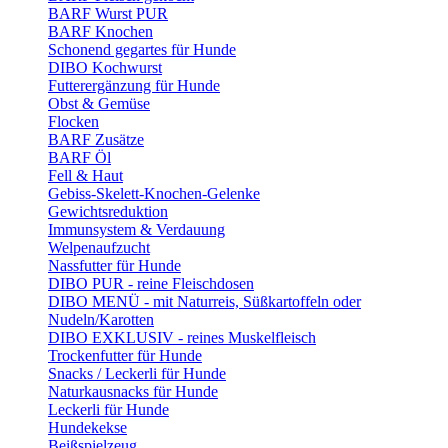
BARF Wurst PUR
BARF Knochen
Schonend gegartes für Hunde
DIBO Kochwurst
Futterergänzung für Hunde
Obst & Gemüse
Flocken
BARF Zusätze
BARF Öl
Fell & Haut
Gebiss-Skelett-Knochen-Gelenke
Gewichtsreduktion
Immunsystem & Verdauung
Welpenaufzucht
Nassfutter für Hunde
DIBO PUR - reine Fleischdosen
DIBO MENÜ - mit Naturreis, Süßkartoffeln oder
Nudeln/Karotten
DIBO EXKLUSIV - reines Muskelfleisch
Trockenfutter für Hunde
Snacks / Leckerli für Hunde
Naturkausnacks für Hunde
Leckerli für Hunde
Hundekekse
Beißspielzeug