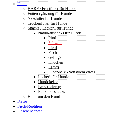
Hund
BARF / Frostfutter für Hunde
Futterergänzung für Hunde
Nassfutter für Hunde
Trockenfutter für Hunde
Snacks / Leckerli für Hunde
Naturkausnacks für Hunde
Rind
Schwein
Pferd
Fisch
Geflügel
Knochen
Lamm
Super-Mix - von allem etwas...
Leckerli für Hunde
Hundekekse
Beißspielzeug
Funktionssnacks
Rund um den Hund
Katze
Fisch/Reptilien
Unsere Marken